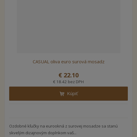
CASUAL oliva euro surová mosadz
€ 22.10
€ 18.42 bez DPH
Kúpiť
Ozdobné kľučky na eurookná z surovej mosadze sa stanú
skvelým dizajnovým doplnkom vaš...