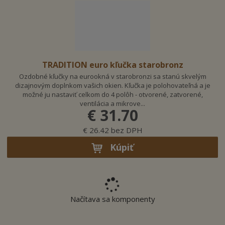
a
TRADITION euro kľučka starobronz
Ozdobné kľučky na eurookná v starobronzi sa stanú skvelým
dizajnovým doplnkom vašich okien. Kľučka je polohovateľná a je
možné ju nastaviť celkom do 4 polôh - otvorené, zatvorené,
ventilácia a mikrove...
€ 31.70
€ 26.42 bez DPH
Kúpiť
Načítava sa komponenty