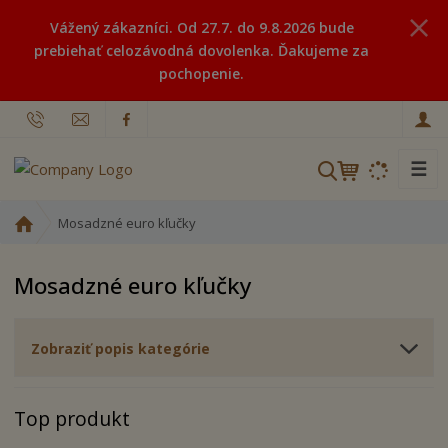
Vážený zákazníci. Od 27.7. do 9.8.2026 bude
prebiehať celozávodná dovolenka. Ďakujeme za
pochopenie.
☰
V
y
h
Ú
Mosadzné euro kľučky
ľ
v
o
a
Mosadzné euro kľučky
d
d
n
á
á
v
Zobraziť popis kategórie
s
a
t
n
r
Top produkt
i
a
n
e