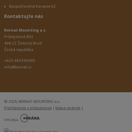
Bezpečnostné kovanie K2
Kontaktujte nás
Bernat Mounting a.s.
Průmyslová 893
468 22 Železný Brod
Česká republika
+420 483390083
info@bernat.cz
© 2026, BERNAT MOUNTING a.s.
Prehlásenie o prístupnosti
|
Mapa stránok
|
E
B
VYROBILA
R
Á
N