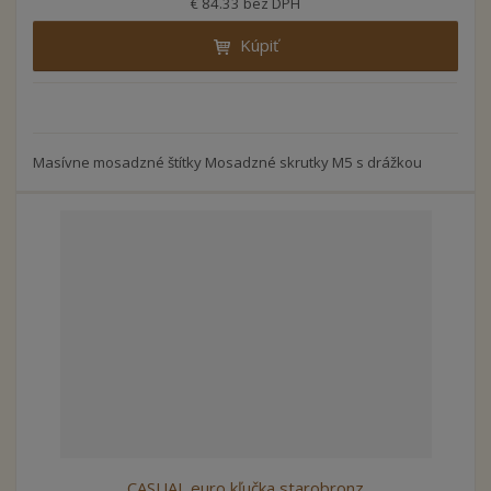
€ 84.33 bez DPH
Kúpiť
Masívne mosadzné štítky Mosadzné skrutky M5 s drážkou
CASUAL euro kľučka starobronz