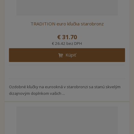
TRADITION euro kľučka starobronz
€ 31.70
€ 26.42 bez DPH
Kúpiť
Ozdobné kľučky na eurookná v starobronzi sa stanú skvelým
dizajnovým doplnkom vašich ...