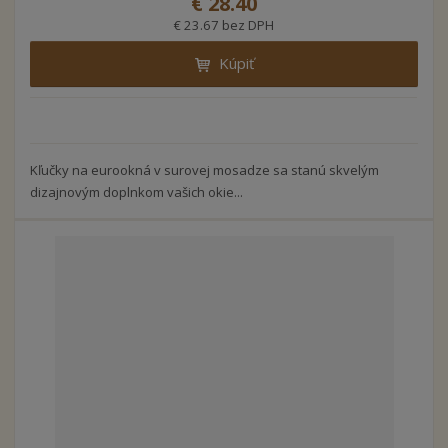
€ 28.40
€ 23.67 bez DPH
Kúpiť
Kľučky na eurookná v surovej mosadze sa stanú skvelým
dizajnovým doplnkom vašich okie...