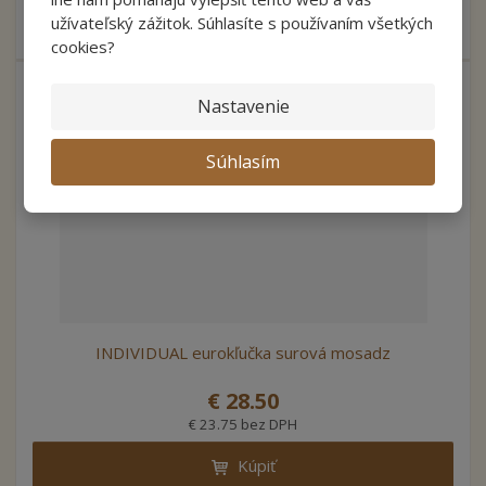
Ozdobné kľučky na eurookná v starobronzii sa stanú skvelým
užívateľský zážitok. Súhlasíte s používaním všetkých
dizajnovým doplnkom vašich...
cookies?
Nastavenie
Súhlasím
INDIVIDUAL eurokľučka surová mosadz
€ 28.50
€ 23.75 bez DPH
Kúpiť