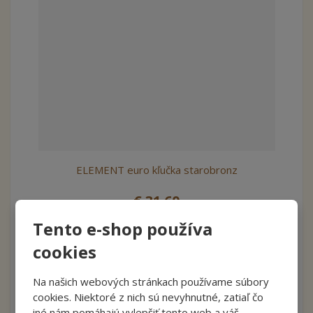
ELEMENT euro kľučka starobronz
€ 31.60
€ 26.33 bez DPH
Tento e-shop používa
Kúpiť
cookies
Na našich webových stránkach používame súbory
cookies. Niektoré z nich sú nevyhnutné, zatiaľ čo
iné nám pomáhajú vylepšiť tento web a váš