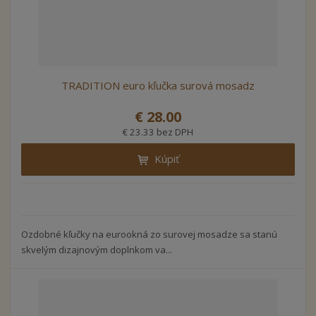
TRADITION euro kľučka surová mosadz
€ 28.00
€ 23.33 bez DPH
Kúpiť
Ozdobné kľučky na eurookná zo surovej mosadze sa stanú
skvelým dizajnovým doplnkom va...