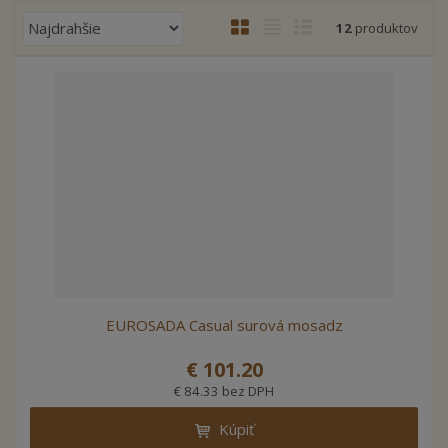
R
12
produktov
a
d
e
n
i
e
p
r
o
d
u
k
t
EUROSADA Casual surová mosadz
o
v
€ 101.20
€ 84.33 bez DPH
Kúpiť