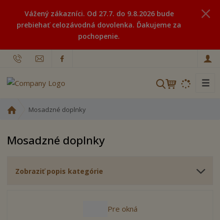
Vážený zákazníci. Od 27.7. do 9.8.2026 bude
prebiehať celozávodná dovolenka. Ďakujeme za
pochopenie.
☰
V
y
h
Ú
Mosadzné doplnky
ľ
v
o
a
Mosadzné doplnky
d
d
n
á
á
v
Zobraziť popis kategórie
s
a
t
n
r
i
a
Pre okná
n
e