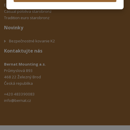
Element rázvora surova mosadz
Casual pololiva starobronz
Tradition euro starobronz
Novinky
Bezpečnostné kovanie K2
Kontaktujte nás
Bernat Mounting a.s.
Průmyslová 893
468 22 Železný Brod
Česká republika
+420 483390083
info@bernat.cz