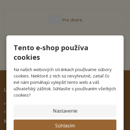
a
Pre dvere
Tento e-shop používa
Mosadzné doplnky
cookies
Na našich webových stránkach používame súbory
cookies. Niektoré z nich sú nevyhnutné, zatiaľ čo
iné nám pomáhajú vylepšiť tento web a váš
užívateľský zážitok. Súhlasíte s používaním všetkých
Užitočné odkazy
cookies?
Úprava na mieru
Nastavenie
Obchodné podmienky eshopu
Najpredávanejšie
Súhlasím