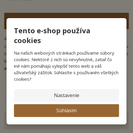
Vložiť do košíka
Tento e-shop používa
cookies
Ak hľadáte vkusnú okennú rázvoru na historické alebo
chránené objekty, siahnite po okennom rozvore
Casual
. Tú u
Na našich webových stránkach používame súbory
nás nájdete v prevedení
starobronz
, ale aj ako matný alebo
cookies. Niektoré z nich sú nevyhnutné, zatiaľ čo
lesklý nikel a leštená mosadz. Kovanie má
vnútorný
iné nám pomáhajú vylepšiť tento web a váš
mechanizmus na rázvorové tyče
.
užívateľský zážitok. Súhlasíte s používaním všetkých
cookies?
Opýtajte sa odborníka
Zdieľať
Nastavenie
Súhlasím
Zobraziť hodnotenie produktu