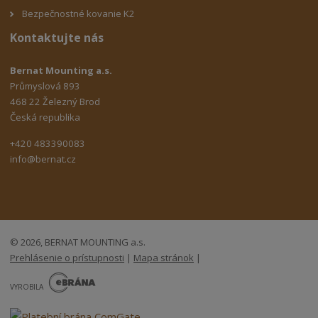
Bezpečnostné kovanie K2
Kontaktujte nás
Bernat Mounting a.s.
Průmyslová 893
468 22 Železný Brod
Česká republika
+420 483390083
info@bernat.cz
© 2026, BERNAT MOUNTING a.s.
Prehlásenie o prístupnosti
|
Mapa stránok
|
E
B
VYROBILA
R
Á
N