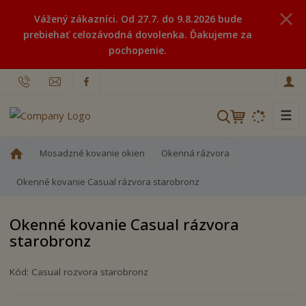
Vážený zákazníci. Od 27.7. do 9.8.2026 bude
prebiehať celozávodná dovolenka. Ďakujeme za
pochopenie.
☰
V
y
h
Ú
Mosadzné kovanie okien
Okenná rázvora
ľ
v
o
Okenné kovanie Casual rázvora starobronz
a
d
d
n
á
Okenné kovanie Casual rázvora
á
v
starobronz
s
a
t
n
r
Kód:
Casual rozvora starobronz
i
a
e
n