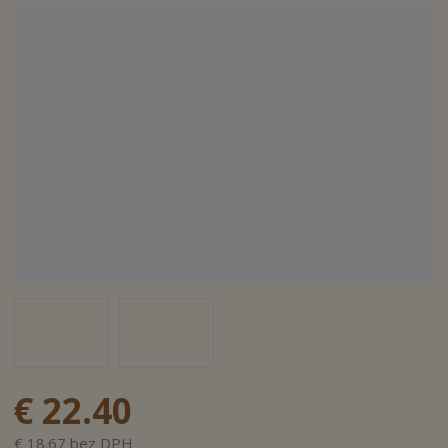
a
€ 22.40
€ 18.67 bez DPH