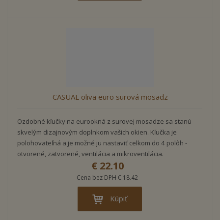
CASUAL oliva euro surová mosadz
Ozdobné kľučky na eurookná z surovej mosadze sa stanú
skvelým dizajnovým doplnkom vašich okien. Kľučka je
polohovateľná a je možné ju nastaviť celkom do 4 polôh -
otvorené, zatvorené, ventilácia a mikroventilácia.
€ 22.10
Cena bez DPH € 18.42
Kúpiť