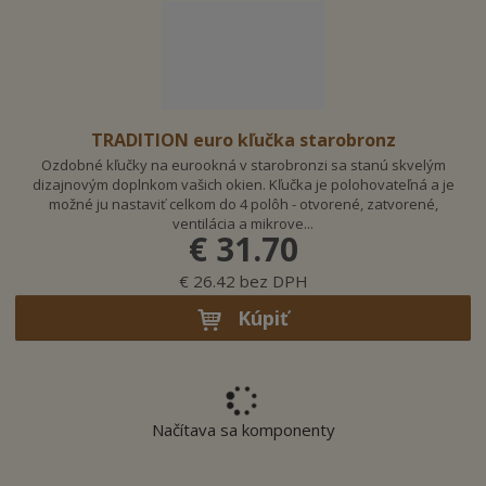
a
TRADITION euro kľučka starobronz
Ozdobné kľučky na eurookná v starobronzi sa stanú skvelým
dizajnovým doplnkom vašich okien. Kľučka je polohovateľná a je
možné ju nastaviť celkom do 4 polôh - otvorené, zatvorené,
ventilácia a mikrove...
€ 31.70
€ 26.42 bez DPH
Kúpiť
Načítava sa komponenty