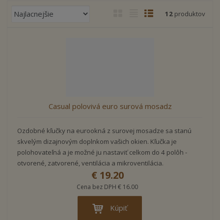
R
12
produktov
a
d
e
n
i
e
p
r
Casual polovivá euro surová mosadz
o
d
u
Ozdobné kľučky na eurookná z surovej mosadze sa stanú
k
skvelým dizajnovým doplnkom vašich okien. Kľučka je
t
polohovateľná a je možné ju nastaviť celkom do 4 polôh -
o
otvorené, zatvorené, ventilácia a mikroventilácia.
v
€ 19.20
Cena bez DPH € 16.00
Kúpiť