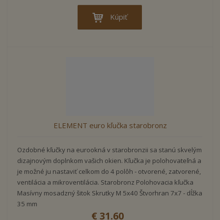
Kúpiť
ELEMENT euro kľučka starobronz
Ozdobné kľučky na eurookná v starobronzii sa stanú skvelým
dizajnovým doplnkom vašich okien. Kľučka je polohovateľná a
je možné ju nastaviť celkom do 4 polôh - otvorené, zatvorené,
ventilácia a mikroventilácia. Starobronz Polohovacia kľučka
Masívny mosadzný šitok Skrutky M 5x40 Štvorhran 7x7 - dĺžka
35 mm
€ 31.60