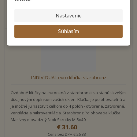
Kúpiť
Nastavenie
Súhlasím
INDIVIDUAL euro kľučka starobronz
Ozdobné kľučky na eurookná v starobronzii sa stanú skvelým
dizajnovým doplnkom vašich okien. Kľučka je polohovateľná a
je možné ju nastaviť celkom do 4 polôh - otvorené, zatvorené,
ventilácia a mikroventilácia. Starobronz Polohovacia kľučka
Masívny mosadzný šitok Skrutky M 5x40
€ 31.60
Cena bez DPH € 26.33