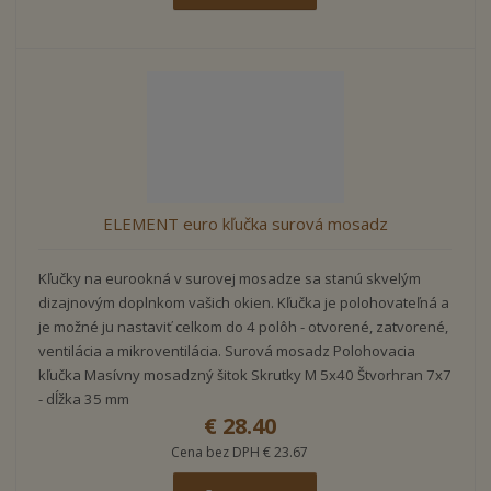
ELEMENT euro kľučka surová mosadz
Kľučky na eurookná v surovej mosadze sa stanú skvelým
dizajnovým doplnkom vašich okien. Kľučka je polohovateľná a
je možné ju nastaviť celkom do 4 polôh - otvorené, zatvorené,
ventilácia a mikroventilácia. Surová mosadz Polohovacia
kľučka Masívny mosadzný šitok Skrutky M 5x40 Štvorhran 7x7
- dĺžka 35 mm
€ 28.40
Cena bez DPH € 23.67