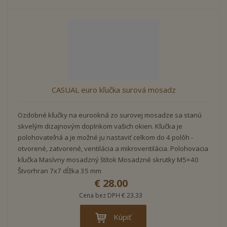
CASUAL euro kľučka surová mosadz
Ozdobné kľučky na eurookná zo surovej mosadze sa stanú
skvelým dizajnovým doplnkom vašich okien. Kľučka je
polohovateľná a je možné ju nastaviť celkom do 4 polôh -
otvorené, zatvorené, ventilácia a mikroventilácia. Polohovacia
kľučka Masívny mosadzný štítok Mosadzné skrutky M5×40
Štvorhran 7x7 dĺžka 35 mm
€ 28.00
Cena bez DPH € 23.33
Kúpiť