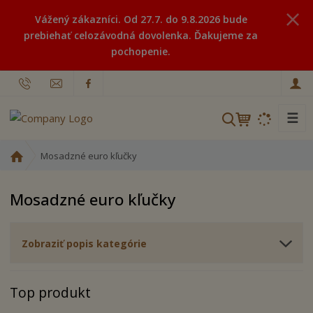
Vážený zákazníci. Od 27.7. do 9.8.2026 bude
prebiehať celozávodná dovolenka. Ďakujeme za
pochopenie.
☰
V
y
h
Ú
Mosadzné euro kľučky
ľ
v
o
a
Mosadzné euro kľučky
d
d
n
á
á
v
Zobraziť popis kategórie
s
a
t
n
r
Top produkt
i
a
n
e