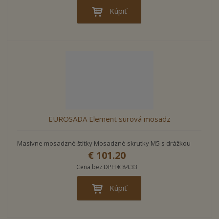
Kúpiť
EUROSADA Element surová mosadz
Masívne mosadzné štítky Mosadzné skrutky M5 s drážkou
€ 101.20
Cena bez DPH € 84.33
Kúpiť