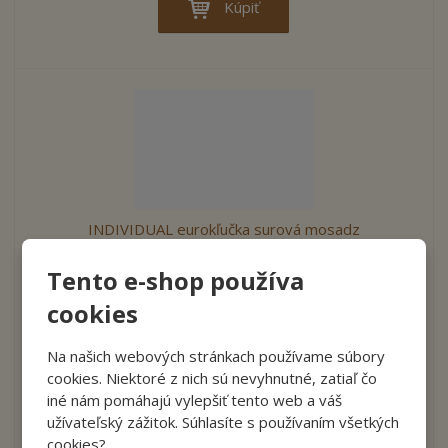
Kúpiť
INDIVIDUAL eurokľučka surová mosadz
Tento e-shop používa
Ozdobné kľučky na eurookná v surovej mosadze sa stanú
skvelým dizajnovým doplnkom vašich okien. Kľučka je
cookies
polohovateľná a je možné ju nastaviť celkom do 4 polôh -
otvorené, zatvorené, ventilácia a mikroventilácia. Surová
Na našich webových stránkach používame súbory
mosadz Polohovacia kľučka Masívny mosadzný šitok Skrutky
cookies. Niektoré z nich sú nevyhnutné, zatiaľ čo
M 5x40 Štvorhran 7x7 dĺžka 35 mm
iné nám pomáhajú vylepšiť tento web a váš
€ 28.50
užívateľský zážitok. Súhlasíte s používaním všetkých
Cena bez DPH € 23.75
cookies?