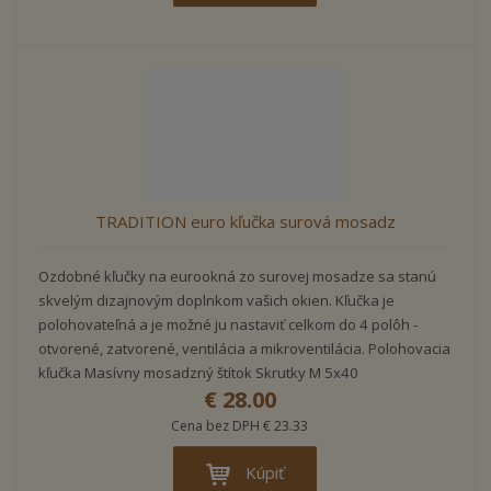
TRADITION euro kľučka surová mosadz
Ozdobné kľučky na eurookná zo surovej mosadze sa stanú
skvelým dizajnovým doplnkom vašich okien. Kľučka je
polohovateľná a je možné ju nastaviť celkom do 4 polôh -
otvorené, zatvorené, ventilácia a mikroventilácia. Polohovacia
kľučka Masívny mosadzný štítok Skrutky M 5x40
€ 28.00
Cena bez DPH € 23.33
Kúpiť