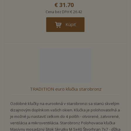
€ 31.70
Cena bez DPH € 26.42
Kúpiť
TRADITION euro kľučka starobronz
Ozdobné kľučky na eurookná v starobronzi sa stanú skvelým
dizajnovým doplnkom vašich okien. Kľučka je polohovateľná a
je možné ju nastaviť celkom do 4 polôh - otvorené, zatvorené,
ventilácia a mikroventilácia. Starobronz Polohovacia kľučka
Masívny mosadzný šitok Skrutky M 5x40 Štvorhran 7x7 - dĺžka