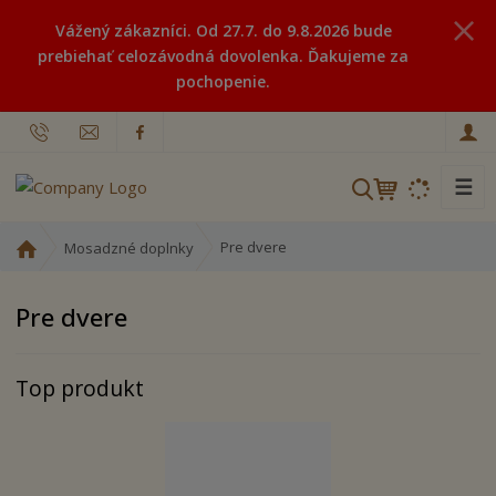
Vážený zákazníci. Od 27.7. do 9.8.2026 bude
prebiehať celozávodná dovolenka. Ďakujeme za
pochopenie.
☰
V
y
h
Ú
Pre dvere
Mosadzné doplnky
ľ
v
o
a
Pre dvere
d
d
n
á
á
v
Top produkt
s
a
t
n
r
i
a
e
n