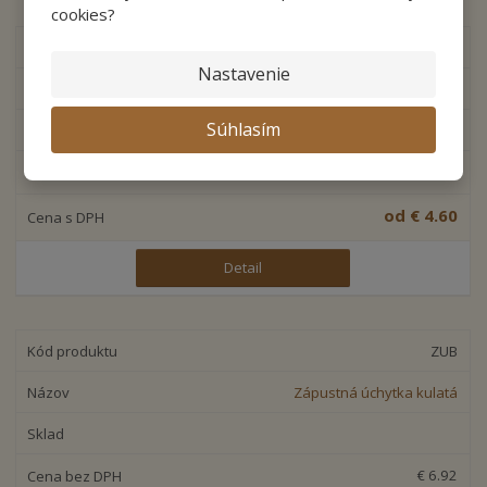
cookies?
Rozeta oválná starobronz
Nastavenie
Rozeta oválna starobronz
Súhlasím
€ 3.83
od
€ 4.60
Detail
ZUB
Zápustná úchytka kulatá
€ 6.92