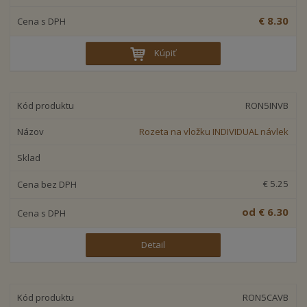
€ 8.30
Kúpiť
RON5INVB
Rozeta na vložku INDIVIDUAL návlek
€ 5.25
od
€ 6.30
Detail
RON5CAVB