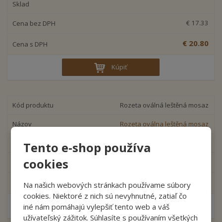
€ 17.33
€ 20.80
Kúpiť
Rozeta oválná leštěná mosaz
Rozeta oválna leštěná mosaz
Tento e-shop používa
cookies
€ 4.00
od
€ 4.80
Na našich webových stránkach používame súbory
cookies. Niektoré z nich sú nevyhnutné, zatiaľ čo
Detail
iné nám pomáhajú vylepšiť tento web a váš
užívateľský zážitok. Súhlasíte s používaním všetkých