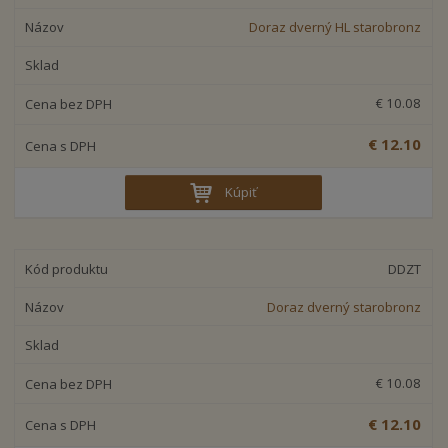
e
n
Doraz dverný HL starobronz
i
e
p
€ 10.08
r
o
€ 12.10
d
u
Kúpiť
k
t
o
v
DDZT
Doraz dverný starobronz
€ 10.08
€ 12.10