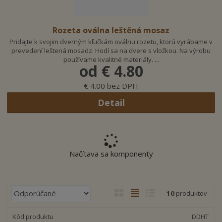
a
Rozeta oválna leštěná mosaz
Pridajte k svojim dverným kľučkám oválnu rozetu, ktorú vyrábame v
prevedení leštená mosadz. Hodí sa na dvere s vložkou. Na výrobu
používame kvalitné materiály. ...
od
€ 4.80
€ 4.00 bez DPH
Detail
Načítava sa komponenty
R
10
produktov
a
d
DDHT